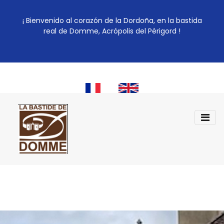
¡ Bienvenido al corazón de la Dordoña, en la bastida
real de Domme, Acrópolis del Périgord !