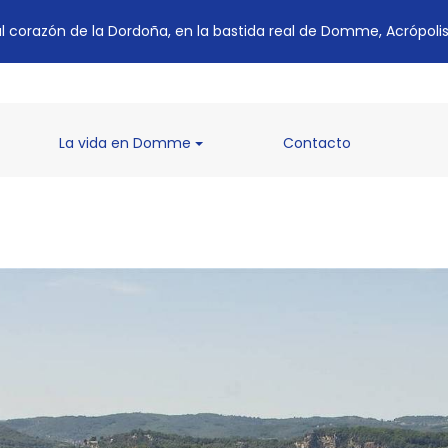
al corazón de la Dordoña, en la bastida real de Domme, Acrópolis 
rent)
(current)
(current)
La vida en Domme
Contacto